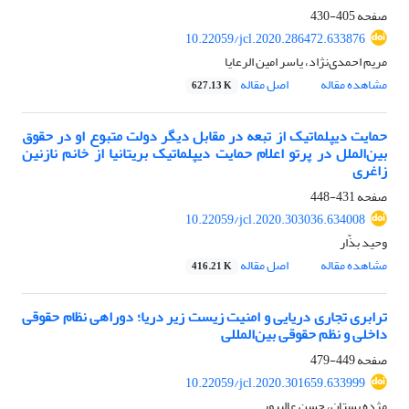
صفحه
405-430
10.22059/jcl.2020.286472.633876
مریم احمدی‌نژاد، یاسر امین الرعایا
مشاهده مقاله
اصل مقاله
627.13 K
حمایت دیپلماتیک از تبعه در مقابل دیگر دولت متبوع او در حقوق
بین‌الملل در پرتو اعلام حمایت دیپلماتیک بریتانیا از خانم نازنین
زاغری
صفحه
431-448
10.22059/jcl.2020.303036.634008
وحید بذّار
مشاهده مقاله
اصل مقاله
416.21 K
ترابری تجاری دریایی و امنیت زیست زیر دریا؛ دوراهی نظام حقوقی
داخلی و نظم حقوقی بین‌المللی
صفحه
449-479
10.22059/jcl.2020.301659.633999
مژده بستان، حسن عالیپور