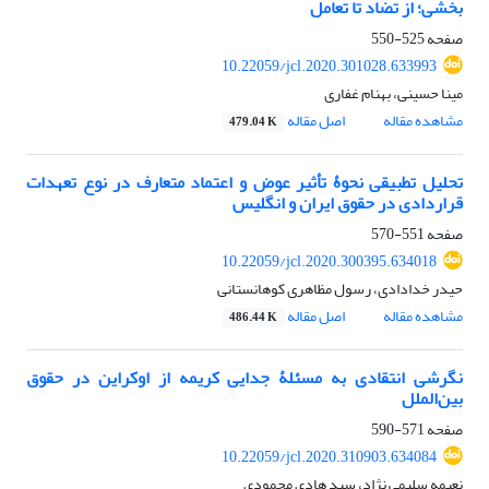
بخشی؛ از تضاد تا تعامل
صفحه
525-550
10.22059/jcl.2020.301028.633993
مینا حسینی، بهنام غفاری
مشاهده مقاله
اصل مقاله
479.04 K
تحلیل تطبیقی نحوۀ تأثیر عوض و اعتماد متعارف در نوع تعهدات
قراردادی در حقوق ایران و انگلیس
صفحه
551-570
10.22059/jcl.2020.300395.634018
حیدر خدادادی، رسول مظاهری کوهانستانی
مشاهده مقاله
اصل مقاله
486.44 K
نگرشی انتقادی به مسئلۀ جدایی کریمه از اوکراین در حقوق
بین‌الملل
صفحه
571-590
10.22059/jcl.2020.310903.634084
نعیمه سلیمی نژاد، سید هادی محمودی