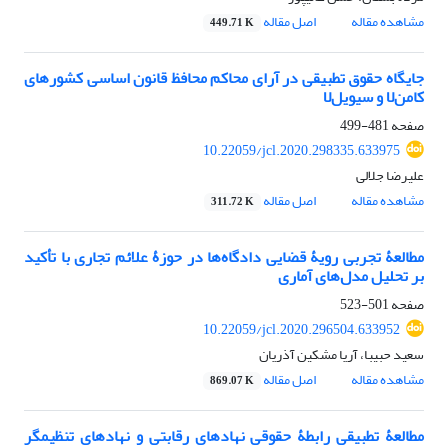
مشاهده مقاله
اصل مقاله
449.71 K
جایگاه حقوق تطبیقی در آرای محاکم محافظ قانون اساسی کشورهای
کامن‌لا و سیویل‌لا
صفحه
481-499
10.22059/jcl.2020.298335.633975
علیرضا جلالی
مشاهده مقاله
اصل مقاله
311.72 K
مطالعۀ تجربی رویۀ قضایی دادگاه‌ها در حوزۀ علائم تجاری با تأکید
بر تحلیل مدل‌های آماری
صفحه
501-523
10.22059/jcl.2020.296504.633952
سعید حبیبا، آریا مشکین آذریان
مشاهده مقاله
اصل مقاله
869.07 K
مطالعۀ تطبیقی رابطۀ حقوقی نهادهای رقابتی و نهادهای تنظیم‎گر