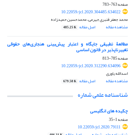
صفحه
763-783
10.22059/jcl.2020.304485.634022
محمد جعفر قنبری جهرمی، محمدحسین حمیدزاده
مشاهده مقاله
اصل مقاله
485.25 K
مطالعۀ تطبیقی جایگاه و اعتبار پیش‌بینی هنجاری‌های حقوقی
تغییرناپذیر در قانون اساسی
صفحه
785-813
10.22059/jcl.2020.312290.634096
اسدالله یاوری
مشاهده مقاله
اصل مقاله
679.58 K
شناسنامه علمی شماره
چکیده های انگلیسی
صفحه
1-35
10.22059/jcl.2020.79111
شناسنامه علمی شماره
اصل مقاله