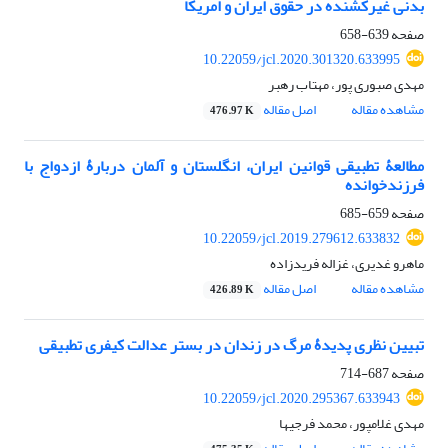
بدنی غیرکشنده در حقوق ایران و امریکا
صفحه
639-658
10.22059/jcl.2020.301320.633995
مهدی صبوری پور، مهتاب رهبر
مشاهده مقاله
اصل مقاله
476.97 K
مطالعۀ تطبیقی قوانین ایران، انگلستان و آلمان دربارۀ ازدواج با
فرزندخوانده
صفحه
659-685
10.22059/jcl.2019.279612.633832
ماهرو غدیری، غزاله فریدزاده
مشاهده مقاله
اصل مقاله
426.89 K
تبیین نظری پدیدۀ مرگ در زندان در بستر عدالت کیفری تطبیقی
صفحه
687-714
10.22059/jcl.2020.295367.633943
مهدی غلامپور، محمد فرجیها