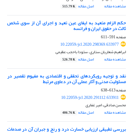
مشاهده مقاله
اصل مقاله
515.79 K
حکم الزام متعهد به ایفای عین تعهد و اجرای آن از سوی شخص
ثالث در حقوق ایران و فرانسه
صفحه
591-611
10.22059/jcl.2020.298369.633977
ابراهیم شعاریان ستاری، سئودا باحجب عظیمی
مشاهده مقاله
اصل مقاله
526.78 K
نقد و توجیه رویکردهای تحققی و اقتصادی به مفهوم تقصیر در
مسئولیت مدنی و آثار عملی آن در دعاوی مرتبط
صفحه
613-638
10.22059/jcl.2020.291112.633911
محسن صادقی، امیر غفاری
مشاهده مقاله
اصل مقاله
406.76 K
بررسی تطبیقی ارزیابی خسارت درد و رنج و جبران آن در صدمات