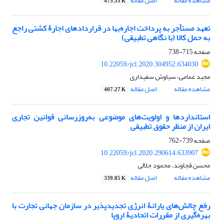
مشاهده مقاله
اصل مقاله
475.35 K
تعهد مستأجر به پرداخت اجاره‌بها در قراردادهای اجارۀ کشتی راجع
به حمل کالا (با نگاهی تطبیقی)
صفحه
715-738
10.22059/jcl.2020.304952.634030
مجید غمامی، سیاوش سفیداری
مشاهده مقاله
اصل مقاله
407.27 K
استانداردها و اولویت‌های موضوعی به‌روز‌رسانی قوانین تجاری
ایران از منظر حقوق تطبیقی
صفحه
739-762
10.22059/jcl.2020.290614.633907
محسن قجاوند، محمود جلالی
مشاهده مقاله
اصل مقاله
339.85 K
رفع چالش‌های یارانۀ انرژی تجدیدپذیر در سازمان جهانی تجارت با
بهره‌گیری از مقررات اتحادیۀ اروپا