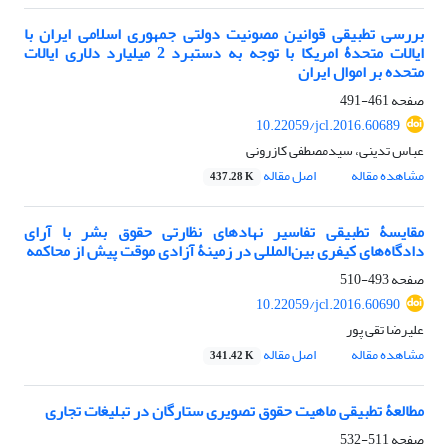
بررسی تطبیقی قوانین مصونیت دولتی جمهوری اسلامی ایران با
ایالات متحدۀ امریکا با توجه به دستبرد 2 میلیارد دلاری ایالات
متحده بر اموال ایران
صفحه
461-491
10.22059/jcl.2016.60689
عباس تدینی، سیدمصطفی کازرونی
مشاهده مقاله
اصل مقاله
437.28 K
مقایسۀ تطبیقی تفاسیر نهادهای نظارتی حقوق بشر با آرای
دادگاه‌های کیفری بین‌المللی در زمینۀ آزادی موقت پیش از محاکمه
صفحه
493-510
10.22059/jcl.2016.60690
علیرضا تقی پور
مشاهده مقاله
اصل مقاله
341.42 K
مطالعۀ تطبیقی ماهیت حقوق تصویری ستارگان در تبلیغات تجاری
صفحه
511-532