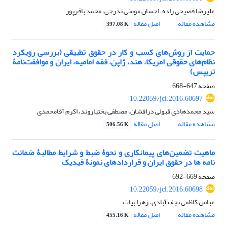
علیرضا فصیحی زاده، احسان مومنی تذرجی، محمد باقرپور
مشاهده مقاله
اصل مقاله
397.08 K
حمایت از روش‌های کسب و کار در حقوق تطبیقی (بررسی رویکرد
نظام‌های حقوقی امریکا، هند، ژاپن، فقه امامیه، ایران و موافقت‌نامۀ
تریپس)
صفحه
647-668
10.22059/jcl.2016.60697
سید محمدهادی قبولی درافشان، مصطفی بختیاروند، اکرم آقامحمدی
مشاهده مقاله
اصل مقاله
506.56 K
ماهیت تضمین‌های پیمانکاری و نحوۀ ضبط و شرایط مطالبۀ ضمانت
نامه ها در حقوق ایران و قراردادهای نمونۀ فیدیک
صفحه
669-692
10.22059/jcl.2016.60698
عباس کاظمی نجف آبادی، زهرا بیات
مشاهده مقاله
اصل مقاله
455.16 K