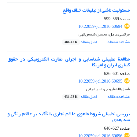
مسئولیت ناشی از تبلیغات خلاف واقع
صفحه
569-599
10.22059/jcl.2016.60694
مرتضی عادل، محسن شمس‌الهی
مشاهده مقاله
اصل مقاله
386.47 K
مطالعۀ تطبیقی شناسایی و اجرای نظارت الکترونیکی در حقوق
کیفری ایران و امریکا
صفحه
601-626
10.22059/jcl.2016.60695
فضل الله فروغی، امیر ایرانی
مشاهده مقاله
اصل مقاله
431.02 K
بررسی تطبیقی شروط ماهوی علائم تجاری با تأکید بر علائم رنگی و
سه بعدی
صفحه
627-646
10.22059/jcl.2016.60696