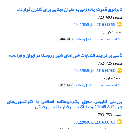
نابرابری قدرت چانه زنی به عنوان مبنایی برای کنترل قرارداد
صفحه
693-723
10.22059/jcl.2016.60699
سکینه کرمی
مشاهده مقاله
اصل مقاله
464.78 K
تأملی بر فرایند انتخابات شوراهای شهر و روستا در ایران و فرانسه
صفحه
725-752
10.22059/jcl.2016.60700
محمد مظهری
مشاهده مقاله
اصل مقاله
414.94 K
بررسی تطبیقی حقوق بشردوستانۀ اسلامی با کنوانسیون‌های
چهارگانۀ 1949 ژنو؛ با تأکید بر رفتار با اسرای جنگی
صفحه
753-783
10.22059/jcl.2016.60701