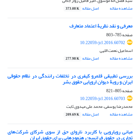
سید فضل اله موسوی، امیر فامیل زوار جلالی
مشاهده مقاله
اصل مقاله
373.08 K
معرفی و نقد نظریۀ اعتماد متعارف
صفحه
785-803
10.22059/jcl.2016.60702
اسماعیل نعمت اللهی
مشاهده مقاله
اصل مقاله
277.98 K
بررسی تطبیقی قلمرو کیفری در تخلفات رانندگی در نظام حقوقی
ایران و رویۀ دیوان اروپایی حقوق بشر
صفحه
805-821
10.22059/jcl.2016.60703
محمدرضا یوسفی، محمد علی مهدوی ثابت
مشاهده مقاله
اصل مقاله
209.69 K
مبانی رویارویی با کاربرد ناروای حق از سوی شرکای شرکت‌های
تجاری در حقوق فرانسه؛ رهنمودهایی برای حقوق ایران