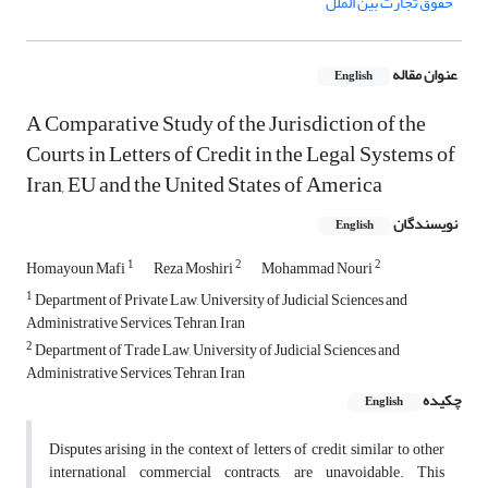
حقوق تجارت بین الملل
عنوان مقاله
English
A Comparative Study of the Jurisdiction of the
Courts in Letters of ‎Credit in the Legal Systems of
Iran, EU and the United ‎States of ‎America
نویسندگان
English
1
2
2
Homayoun Mafi
Reza Moshiri
Mohammad Nouri
1
Department of Private Law, University of Judicial Sciences and
Administrative Services, Tehran, ‎Iran‎
2
Department of Trade Law, University of Judicial Sciences and
Administrative Services, Tehran, ‎Iran‎
چکیده
English
Disputes arising in the context of letters of credit, similar to other
international commercial contracts, are unavoidable. This