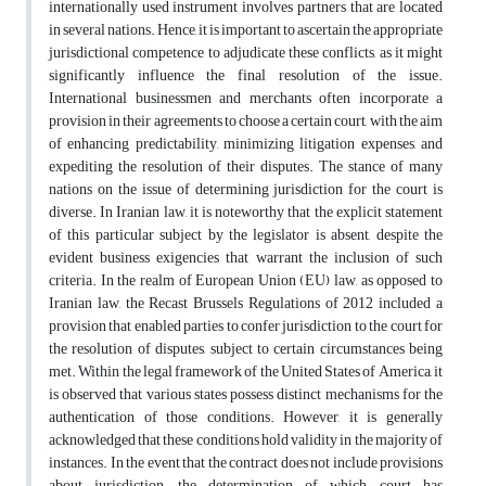
internationally used instrument involves partners that are located
in several nations. Hence, it is important to ascertain the appropriate
jurisdictional competence to adjudicate these conflicts, as it might
significantly influence the final resolution of the issue.
International businessmen and merchants often incorporate a
provision in their agreements to choose a certain court, with the aim
of enhancing predictability, minimizing litigation expenses, and
expediting the resolution of their disputes. The stance of many
nations on the issue of determining jurisdiction for the court is
diverse. In Iranian law, it is noteworthy that the explicit statement
of this particular subject by the legislator is absent, despite the
evident business exigencies that warrant the inclusion of such
criteria. In the realm of European Union (EU) law, as opposed to
Iranian law, the Recast Brussels Regulations of 2012 included a
provision that enabled parties to confer jurisdiction to the court for
the resolution of disputes, subject to certain circumstances being
met. Within the legal framework of the United States of America, it
is observed that various states possess distinct mechanisms for the
authentication of those conditions. However, it is generally
acknowledged that these conditions hold validity in the majority of
instances. In the event that the contract does not include provisions
about jurisdiction, the determination of which court has