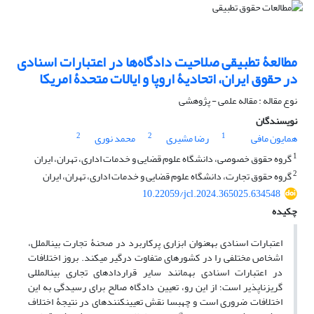
مطالعۀ تطبیقی صلاحیت دادگاه‌ها در اعتبارات اسنادی
در حقوق ایران، ‏اتحادیۀ اروپا و ایالات ‌متحدۀ امریکا
نوع مقاله : مقاله علمی - پژوهشی
نویسندگان
2
2
1
همایون مافی
رضا مشیری
محمد نوری
1
گروه حقوق خصوصی، دانشگاه علوم قضایی و خدمات اداری، تهران، ایران‏
2
گروه حقوق تجارت، دانشگاه علوم قضایی و خدمات اداری، تهران، ایران‏
10.22059/jcl.2024.365025.634548
چکیده
اعتبارات اسنادی به‏عنوان ابزاری پرکاربرد در صحنۀ تجارت بین‏الملل،
اشخاص مختلفی را در کشورهای متفاوت درگیر می‏کند. بروز اختلافات
در اعتبارات اسنادی
به‏مانند سایر قراردادهای تجاری بین‏المللی
گریزناپذیر است؛ از این ‏رو، تعیین دادگاه صالح برای رسیدگی به این
اختلافات ضروری است و چه‏‏بسا نقش تعیین‏کننده‏ای در نتیجۀ اختلاف