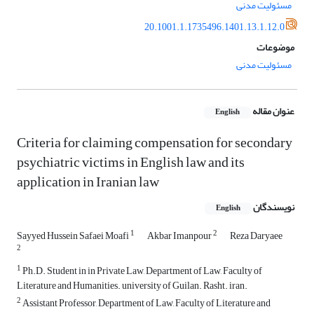
مسئولیت مدنی
20.1001.1.1735496.1401.13.1.12.0
موضوعات
مسئولیت مدنی
عنوان مقاله
English
Criteria for claiming compensation for secondary
psychiatric victims in English law and its
application in Iranian law
نویسندگان
English
1
2
Sayyed Hussein Safaei Moafi
Akbar Imanpour
Reza Daryaee
2
1
Ph.D. Student in in Private Law, Department of Law, Faculty of
Literature and Humanities. university of Guilan. Rasht. iran.
2
Assistant Professor, Department of Law, Faculty of Literature and