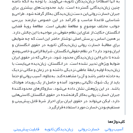
به آنها اصطلاحاً «زیان‌دیدگان ثانویه» می‌گویند. با توجه به آنکه دامنة
چنین زیان‌دیدگانی گسترده است، باید محدودیت‌های بیشتری برای
جبران خسارت روانی این دست زیان‌دیدگان به‌کار گرفته شود. طراحی و
شناسایی قاعدۀ مناسب و کارآمد در این خصوص نیازمند بررسی
جوانب مختلف موضوع و مطالعۀ تطبیقی است. مطالعۀ رویۀ قضایی
انگلستان حکایت از غنای این نظام حقوقی در مواجهه با این چالش دارد.
بر همین اساس، پرسش اصلی نوشتار حاضر این است که چه ضوابطی
برای مطالبۀ خسارت روانی زیان‌دیدگان ثانویه در حقوق انگلستان و
ایران وجود دارد؟ در نظام حقوقی انگلستان، شرایط الزامی و خاصی وضع
شده تا دایرة این زیان‌دیدگان محدود شود، درحالی که در حقوق ایران
ضوابط ویژه‌ای تدبیر نشده است. در انگلستان، زیان‌دیده می‌بایست با
زیان‌دیدۀ اولیه رابطۀ عاطفی نزدیکی داشته و در زمان و مکانی نزدیک
به حادثه حاضر باشد و آن را مشاهده کند. به‌علاوه، آسیب روانی او حتماً
باید از یک شوک ناگهانی به‌وجود آمده و حاصل از یک رویداد هولناک
باشد. در این پژوهش نشان داده می‌شود، سازوکارهای محدودکنندة
جبران خسارت روانیِ به‌کار گرفته‌شده در حقوق انگلستان کاستی‌هایی
دارد، لیکن می‌تواند در حقوق ایران برای احراز شرط قابل پیش‌بینی و
مستقیم بودن خسارت مورد استفاده قرارگیرد.
کلیدواژه‌ها
آسیب روانی
خسارت روانی
زیان‌دیدگان ثانویه
قابلیت پیش‌بینی