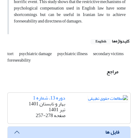
horrific event. This study shows that the restrictive mechanisms of
psychological compensation used in English law have some
shortcomings, but can be useful in Iranian law to achieve
foreseeability and directness of damages.
کلیدواژه‌ها
English
tort
psychiatric damage
psychiatric illness
secondary victims
foreseeability
مراجع
دوره 13، شماره 1
بهار و تابستان 1401
تیر 1401
صفحه
257-278
فایل ها