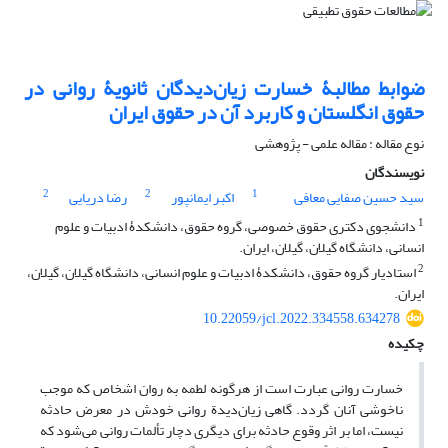
ضوابط مطالبۀ خسارت زیان‌دیدگان ثانویۀ روانی در
حقوق انگلستان و کاربرد آن در حقوق ایران
نوع مقاله : مقاله علمی - پژوهشی
نویسندگان
2
2
1
سید حسین صفایی معافی
اکبر ایمانپور
رضا دریایی
1
دانشجوی دکتری حقوق خصوصی، گروه حقوق، دانشکدۀ ادبیات و علوم
انسانی، دانشگاه گیلان، گیلان، ایران.
2
استادیار گروه حقوق، دانشکدۀ ادبیات و علوم انسانی، دانشگاه گیلان، گیلان،
ایران.
10.22059/jcl.2022.334558.634278
چکیده
خسارت روانی عبارت است از هرگونه لطمه به روان اشخاص که موجب
ناخوشی آنان گردد. گاهی زیان‌دیدة روانی خودش در معرض حادثه
نیست، اما بر اثر وقوع حادثه برای دیگری دچار تألمات روانی می‌شود که