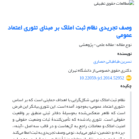
وصف تجریدی نظام ثبت املاک بر مبنای تئوری اعتماد
عمومی
نوع مقاله : مقاله علمی - پژوهشی
نویسنده
نسرین طباطبائی حصاری
دکتری حقوق خصوصی از دانشگاه تهران
10.22059/jcl.2014.52952
چکیده
نظام ثبت املاک نوعی شکل‌گرایی با اهداف حمایتی است که بر اساس
«تئوری اعتماد عمومی» به‌وجود آمده است. این تئوری بیانگر این فرض
است که ظاهر منعکس‌شده به‌وسیلۀ دفاتر ثبتی منطبق بر واقعیت
حقوقی است. تئوری یادشده که تأمین‌کنندۀ ثبات وضعیت حقوقی و
امنیت املاک و معاملات راجع به آن‌هاست و در قالب سه اصل «آینه»،
«پرده» و «تضمین» تبلور می‌یابد، نوعی وصف تجریدی به ثبت اعطا می‌کند
و آن را مجرد و مستقل از معامله منشأ تنظیم سند قرار می‌دهد. این